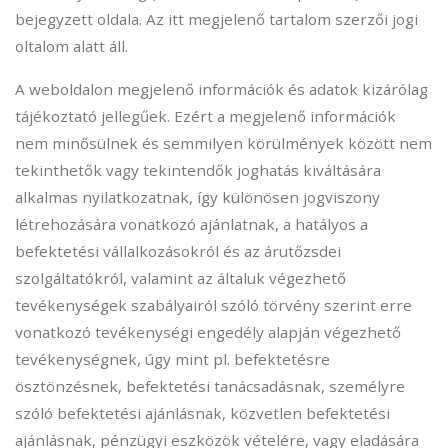
bejegyzett oldala. Az itt megjelenő tartalom szerzői jogi
oltalom alatt áll.
A weboldalon megjelenő információk és adatok kizárólag
tájékoztató jellegűek. Ezért a megjelenő információk
nem minősülnek és semmilyen körülmények között nem
tekinthetők vagy tekintendők joghatás kiváltására
alkalmas nyilatkozatnak, így különösen jogviszony
létrehozására vonatkozó ajánlatnak, a hatályos a
befektetési vállalkozásokról és az árutőzsdei
szolgáltatókról, valamint az általuk végezhető
tevékenységek szabályairól szóló törvény szerint erre
vonatkozó tevékenységi engedély alapján végezhető
tevékenységnek, úgy mint pl. befektetésre
ösztönzésnek, befektetési tanácsadásnak, személyre
szóló befektetési ajánlásnak, közvetlen befektetési
ajánlásnak, pénzügyi eszközök vételére, vagy eladására