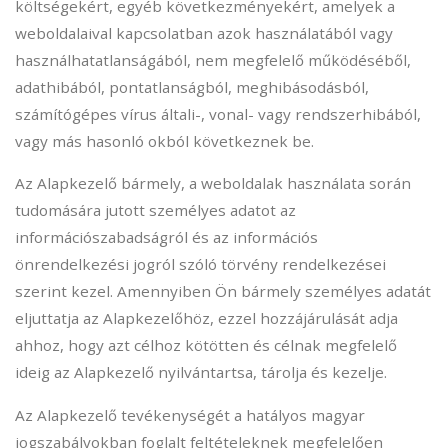
költségekért, egyéb következményekért, amelyek a
weboldalaival kapcsolatban azok használatából vagy
használhatatlanságából, nem megfelelő működéséből,
adathibából, pontatlanságból, meghibásodásból,
számítógépes vírus általi-, vonal- vagy rendszerhibából,
vagy más hasonló okból következnek be.
Az Alapkezelő bármely, a weboldalak használata során
tudomására jutott személyes adatot az
információszabadságról és az információs
önrendelkezési jogról szóló törvény rendelkezései
szerint kezel. Amennyiben Ön bármely személyes adatát
eljuttatja az Alapkezelőhöz, ezzel hozzájárulását adja
ahhoz, hogy azt célhoz kötötten és célnak megfelelő
ideig az Alapkezelő nyilvántartsa, tárolja és kezelje.
Az Alapkezelő tevékenységét a hatályos magyar
jogszabályokban foglalt feltételeknek megfelelően