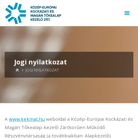
Skip
to
content
Jogi nyilatkozat
HOME
JOGI NYILATKOZAT
A
www.kekmat.hu
weboldal a Közép-Európai Kockázati és
Magán Tőkealap-kezelő Zártkörűen Működő
Részvénytársaság (a továbbiakban: Alapkezelő)