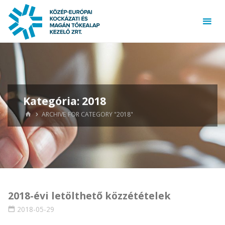
Skip
to
content
Kategória:
2018
HOME
ARCHIVE FOR CATEGORY "2018"
2018-évi letölthető közzétételek
2018-05-29